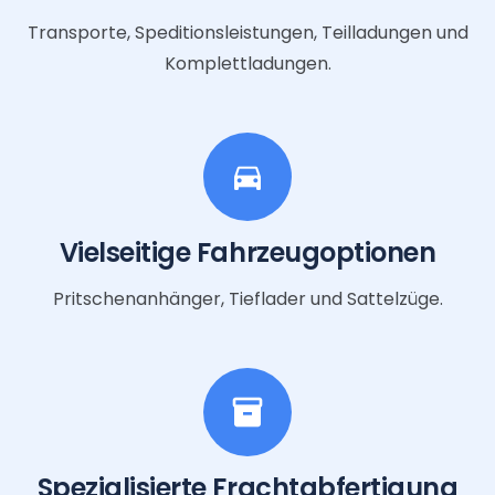
Transporte, Speditionsleistungen, Teilladungen und
Komplettladungen.
directions_car
Vielseitige Fahrzeugoptionen
Pritschenanhänger, Tieflader und Sattelzüge.
inventory_2
Spezialisierte Frachtabfertigung