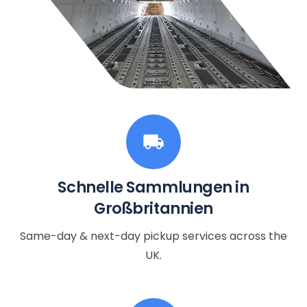
local_shipping
Schnelle Sammlungen in
Großbritannien
Same-day & next-day pickup services across the
UK.